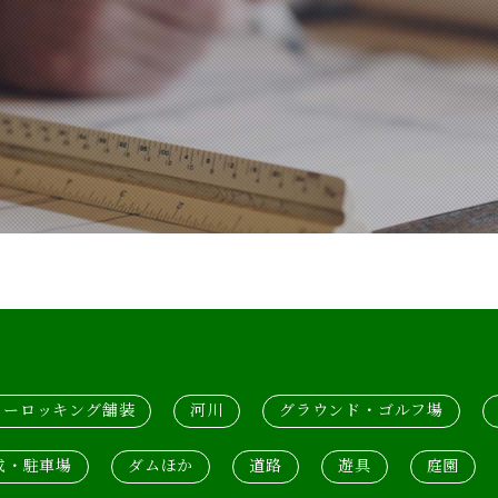
ターロッキング舗装
河川
グラウンド・ゴルフ場
成・駐車場
ダムほか
道路
遊具
庭園