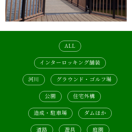
ALL
インターロッキング舗装
河川
グラウンド・ゴルフ場
公園
住宅外構
造成・駐車場
ダムほか
道路
遊具
庭園