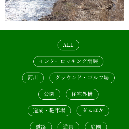
ALL
インターロッキング舗装
河川
グラウンド・ゴルフ場
公園
住宅外構
造成・駐車場
ダムほか
道路
遊具
庭園