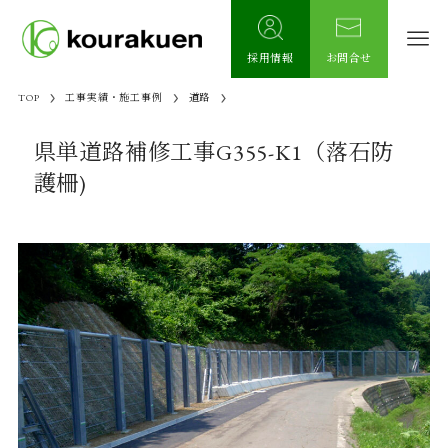
採用情報
お問合せ
TOP
工事実績・施工事例
道路
県単道路補修工事G355-K1（落石防
護柵)